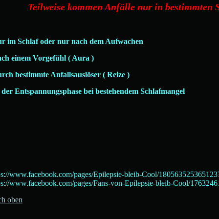
ilweise kommen Anfälle nur in bestimmten Sit
ur im Schlaf oder nur nach dem Aufwachen
ach einem Vorgefühl ( Aura )
urch bestimmte Anfallsauslöser ( Reize )
n der Entspannungsphase bei bestehendem Schlafmangel
ps://www.facebook.com/pages/Epilepsie-bleib-Cool/180563525365123
ps://www.facebook.com/pages/Fans-von-Epilepsie-bleib-Cool/176324
h oben