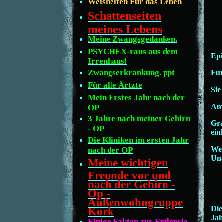
Weisheiten Für das Leben
Schattenseiten
meines Lebens
Meine Zwangsgedanken.
PSYCHEX-raus aus dem
Epi
Irrenhaus!
Zwangserkrankung. ppt
Fun
Für alle Ärtzte
Sie
Mein Erstes Jahr nach der
Am 
OP
3 Jahre nach meiner Gehirn
Gra
- OP
ein
Die Kliniken im ersten Jahr
Wen
nach der OP
Una
Meine wichtigen
Freunde vor und
nach der Gehirn -
Op -
Außenwohngruppe
Die
Kork
Jah
Einige Fakten zur Epilepsie