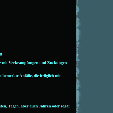
ff
 die mit Verkrampfungen und Zuckungen
 bemerkte Anfälle, die lediglich mit
ten, Tagen, aber auch Jahren oder sogar