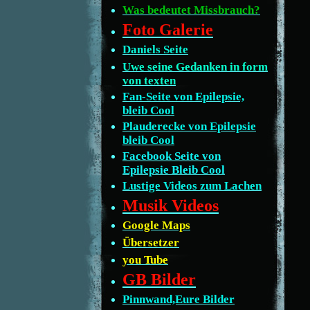
Was bedeutet Missbrauch?
Foto Galerie
Daniels Seite
Uwe seine Gedanken in form
von texten
Fan-Seite von Epilepsie,
bleib Cool
Plauderecke von Epilepsie
bleib Cool
Facebook Seite von
Epilepsie Bleib Cool
Lustige Videos zum Lachen
Musik Videos
Google Maps
Übersetzer
you Tube
GB Bilder
Pinnwand,Eure Bilder