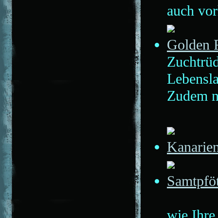
auch vo
Golden R
Zuchtrü
Lebensla
Zudem no
Kanarie
Samtpfö
wie Ihre