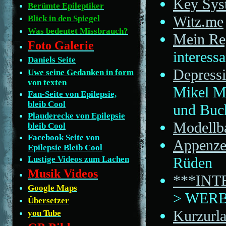
Key Sys
Berümte Epileptiker
Witz.me
Blick in den Spiegel
Was bedeutet Missbrauch?
Mein Re
Foto Galerie
interess
Daniels Seite
Depress
Uwe seine Gedanken in form
von texten
Mikel Ma
Fan-Seite von Epilepsie,
bleib Cool
und Buch
Plauderecke von Epilepsie
Modellb
bleib Cool
Facebook Seite von
Appenze
Epilepsie Bleib Cool
Rüden
Lustige Videos zum Lachen
Musik Videos
***IN
Google Maps
> WER
Übersetzer
Kurzurl
you Tube