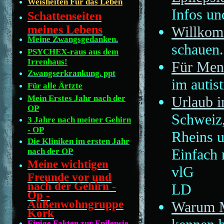
Weisheiten Für das Leben
Infos un
Schattenseiten
meines Lebens
Willkom
Meine Zwangsgedanken.
schauen.
PSYCHEX-raus aus dem
Irrenhaus!
Für Mens
Zwangserkrankung. ppt
im autis
Für alle Ärtzte
Urlaub i
Mein Erstes Jahr nach der
OP
Schweiz,
3 Jahre nach meiner Gehirn
- OP
Rheins u
Die Kliniken im ersten Jahr
Einfach 
nach der OP
Meine wichtigen
vlG
Freunde vor und
nach der Gehirn -
LD
Op -
Außenwohngruppe
Warum 
Kork
Einige Fakten zur Epilepsie