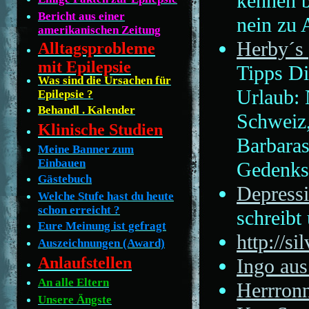
kennen b
Bericht aus einer
nein zu
amerikanischen Zeitung
Herby´s
Alltagsprobleme
mit Epilepsie
Tipps Di
Was sind die Ursachen für
Urlaub: 
Epilepsie ?
Behandl . Kalender
Schweiz
Klinische Studien
Barbaras
Meine Banner zum
Einbauen
Gedenkse
Gästebuch
Depress
Welche Stufe hast du heute
schon erreicht ?
schreibt
Eure Meinung ist gefragt
http://si
Auszeichnungen (Award)
Anlaufstellen
Ingo au
An alle Eltern
Herrron
Unsere Ängste