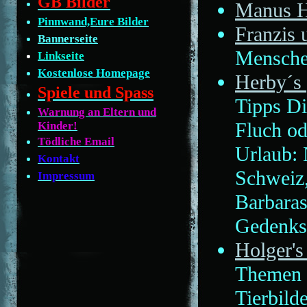
GB Bilder
Manus 
Pinnwand,Eure Bilder
Franzis 
Bannerseite
Mensch
Linkseite
Kostenlose Homepage
Herby´s
Spiele und Spass
Tipps Di
Warnung an Eltern und
Fluch od
Kinder!
Tödliche Email
Urlaub: 
Kontakt
Schweiz
Impressum
Barbaras
Gedenkse
Holger's
Themen v
Tierbild