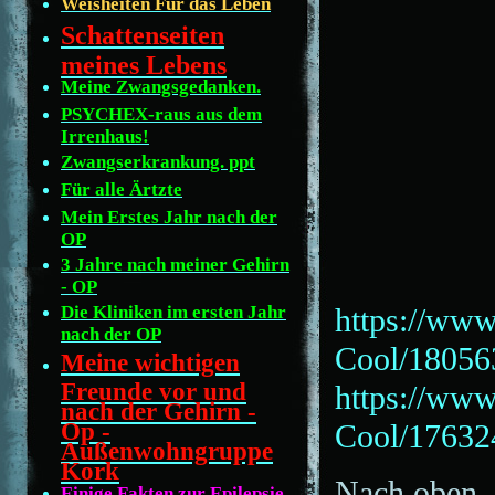
Weisheiten Für das Leben
Schattenseiten
meines Lebens
Meine Zwangsgedanken.
PSYCHEX-raus aus dem
Irrenhaus!
Zwangserkrankung. ppt
Für alle Ärtzte
Mein Erstes Jahr nach der
OP
3 Jahre nach meiner Gehirn
- OP
Die Kliniken im ersten Jahr
https://www
nach der OP
Cool/18056
Meine wichtigen
Freunde vor und
https://www
nach der Gehirn -
Op -
Cool/17632
Außenwohngruppe
Kork
Nach oben
Einige Fakten zur Epilepsie