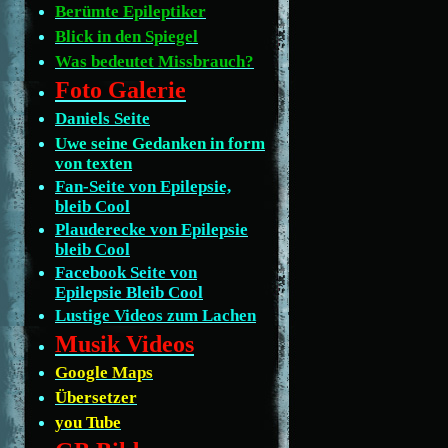
Berümte Epileptiker
Blick in den Spiegel
Was bedeutet Missbrauch?
Foto Galerie
Daniels Seite
Uwe seine Gedanken in form
von texten
Fan-Seite von Epilepsie,
bleib Cool
Plauderecke von Epilepsie
bleib Cool
Facebook Seite von
Epilepsie Bleib Cool
Lustige Videos zum Lachen
Musik Videos
Google Maps
Übersetzer
you Tube