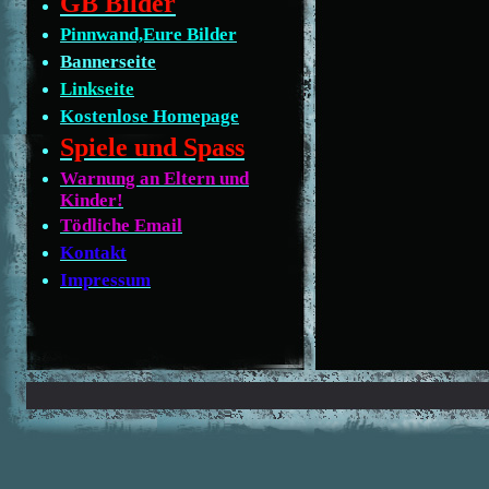
GB Bilder
Pinnwand,Eure Bilder
Bannerseite
Linkseite
Kostenlose Homepage
Spiele und Spass
Warnung an Eltern und
Kinder!
Tödliche Email
Kontakt
Impressum