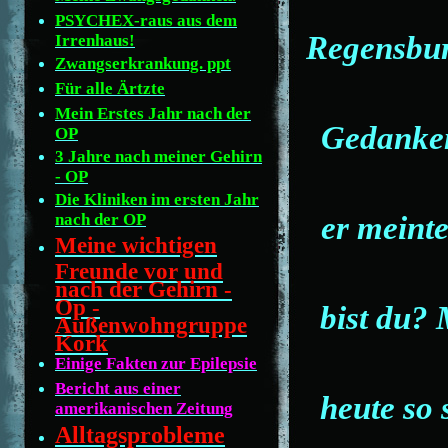
PSYCHEX-raus aus dem
Regensburg
Irrenhaus!
Zwangserkrankung. ppt
Für alle Ärtzte
Mein Erstes Jahr nach der
Gedanken
OP
3 Jahre nach meiner Gehirn
- OP
Die Kliniken im ersten Jahr
er meinte
nach der OP
Meine wichtigen
Freunde vor und
nach der Gehirn -
Op -
bist du? 
Außenwohngruppe
Kork
Einige Fakten zur Epilepsie
Bericht aus einer
heute so 
amerikanischen Zeitung
Alltagsprobleme