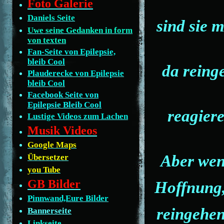
Foto Galerie
Daniels Seite
sind sie 
Uwe seine Gedanken in form
von texten
Fan-Seite von Epilepsie,
bleib Cool
da reinge
Plauderecke von Epilepsie
bleib Cool
Facebook Seite von
Epilepsie Bleib Cool
reagier
Lustige Videos zum Lachen
Musik Videos
Google Maps
Aber wen 
Übersetzer
you Tube
GB Bilder
Hoffnung,
Pinnwand,Eure Bilder
reingehen
Bannerseite
Linkseite