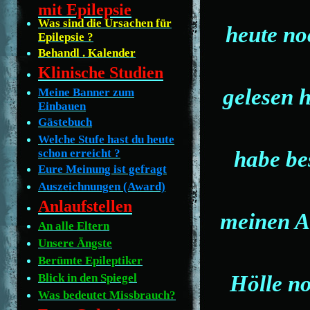
mit Epilepsie
Was sind die Ursachen für
heute no
Epilepsie ?
Behandl . Kalender
Klinische Studien
gelesen 
Meine Banner zum
Einbauen
Gästebuch
Welche Stufe hast du heute
habe be
schon erreicht ?
Eure Meinung ist gefragt
Auszeichnungen (Award)
Anlaufstellen
meinen Al
An alle Eltern
Unsere Ängste
Berümte Epileptiker
Hölle no
Blick in den Spiegel
Was bedeutet Missbrauch?