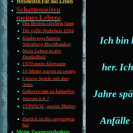
Weisheiten Für das Leben
Schattenseiten
meines Lebens
Die Besten sterben jung
Die volle Wahrheit 1994
Ich bin 
Kinderpsychiatrie
Nürnberg Hochbunker
Mein Leben in der
Dunkelheit
1979 mein Alptraum
her. Ic
10 Meter waren zu wenig
Unsere Spiele mit den
Amis
Jahre spä
Geboren um zu kämpfen
Warum ich ?
TÜPISCH , meine Mutter
!
Anfälle
Zurück in die vergangen
hei
Meine Zwangsgedanken.