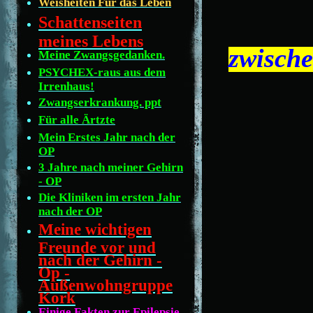
Weisheiten Für das Leben
Schattenseiten
meines Lebens
zwische
Meine Zwangsgedanken.
PSYCHEX-raus aus dem
Irrenhaus!
Zwangserkrankung. ppt
Für alle Ärtzte
Mein Erstes Jahr nach der
OP
3 Jahre nach meiner Gehirn
- OP
Die Kliniken im ersten Jahr
nach der OP
Meine wichtigen
Freunde vor und
nach der Gehirn -
Op -
Außenwohngruppe
Kork
Einige Fakten zur Epilepsie