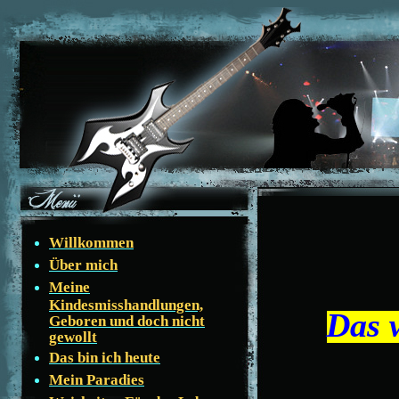
Willkommen
Über mich
Meine
Kindesmisshandlungen,
Das 
Geboren und doch nicht
gewollt
Das bin ich heute
Mein Paradies