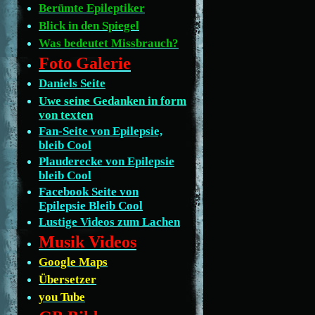
Berümte Epileptiker
Blick in den Spiegel
Was bedeutet Missbrauch?
Foto Galerie
Daniels Seite
Uwe seine Gedanken in form
von texten
Fan-Seite von Epilepsie,
bleib Cool
Plauderecke von Epilepsie
bleib Cool
Facebook Seite von
Epilepsie Bleib Cool
Lustige Videos zum Lachen
Musik Videos
Google Maps
Übersetzer
you Tube