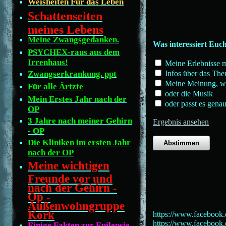
Weisheiten Für das Leben
Schattenseiten
meines Lebens
Meine Zwangsgedanken.
Was interessiert Euch
PSYCHEX-raus aus dem
Irrenhaus!
Meine Erlebnisse m
Infos über das The
Zwangserkrankung. ppt
Meine Meinung, was
Für alle Ärtzte
oder die Musik
Mein Erstes Jahr nach der
oder passt es genau
OP
3 Jahre nach meiner Gehirn
Ergebnis ansehen
- OP
Die Kliniken im ersten Jahr
nach der OP
Meine wichtigen
Freunde vor und
nach der Gehirn -
Op -
Außenwohngruppe
Kork
https://www.facebook
https://www.facebook
Einige Fakten zur Epilepsie