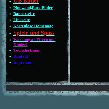
GB Bilder
Pinnwand,Eure Bilder
Bannerseite
Linkseite
Kostenlose Homepage
Spiele und Spass
Warnung an Eltern und
Kinder!
Tödliche Email
Kontakt
Impressum