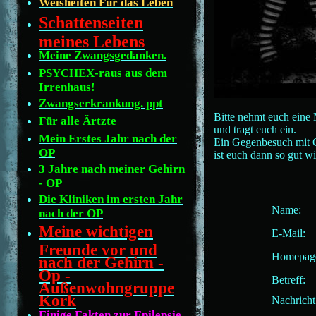
Weisheiten Für das Leben
Schattenseiten
meines Lebens
Meine Zwangsgedanken.
PSYCHEX-raus aus dem
Irrenhaus!
Zwangserkrankung. ppt
Bitte nehmt euch eine 
Für alle Ärtzte
und tragt euch ein.
Mein Erstes Jahr nach der
Ein Gegenbesuch mit 
OP
ist euch dann so gut wi
3 Jahre nach meiner Gehirn
- OP
Die Kliniken im ersten Jahr
Name:
nach der OP
Meine wichtigen
E-Mail:
Freunde vor und
Homepag
nach der Gehirn -
Op -
Betreff:
Außenwohngruppe
Kork
Nachricht
Einige Fakten zur Epilepsie