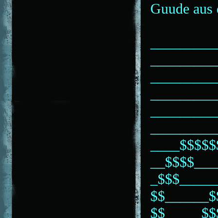
Guude aus 
_________
_________
_________
_________
_________
_________
____$$$$$
__$$$$___
_$$$_____
$$______$
$$_____$$