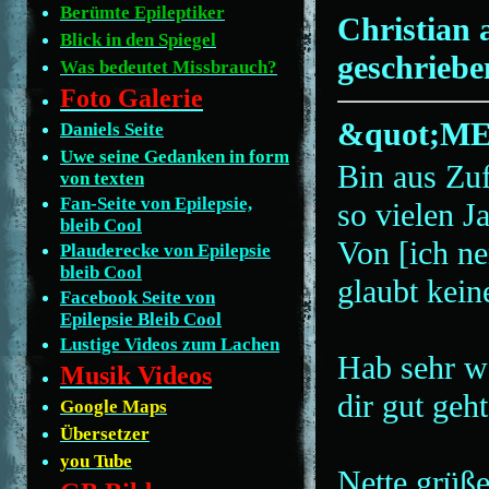
Berümte Epileptiker
Christian 
Blick in den Spiegel
geschriebe
Was bedeutet Missbrauch?
Foto Galerie
&quot;M
Daniels Seite
Uwe seine Gedanken in form
Bin aus Zuf
von texten
Fan-Seite von Epilepsie,
so vielen J
bleib Cool
Von [ich ne
Plauderecke von Epilepsie
bleib Cool
glaubt kein
Facebook Seite von
Epilepsie Bleib Cool
Lustige Videos zum Lachen
Hab sehr we
Musik Videos
dir gut geh
Google Maps
Übersetzer
you Tube
Nette grüße