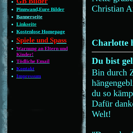
GB Bilder
Christian A
Pinnwand,Eure Bilder
Bannerseite
Linkseite
Kostenlose Homepage
Spiele und Spass
Charlotte 
Warnung an Eltern und
Kinder!
Du bist ge
Tödliche Email
Kontakt
Bin durch Z
Impressum
hängengebli
du so kämp
Dafür danke
Welt!