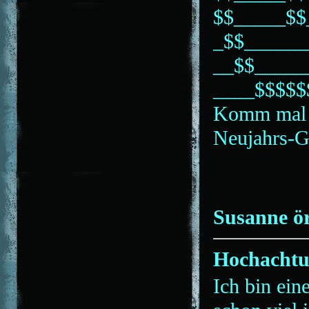
$$_____$$
_$$______
__$$_____
____$$$$$
Komm mal k
Neujahrs-Gr
Susanne ör
Hochachtu
Ich bin ein