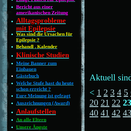
Bericht aus einer
amerikanischen Zeitung
Alltagsprobleme
mit Epilepsie
Was sind die Ursachen für
Epilepsie ?
Behandl . Kalender
Klinische Studien
Meine Banner zum
Einbauen
Aktuell sin
Gästebuch
Welche Stufe hast du heute
schon erreicht ?
<
1
2
3
4
5
Eure Meinung ist gefragt
20
21
22
2
Auszeichnungen (Award)
Anlaufstellen
40
41
42
4
An alle Eltern
Unsere Ängste